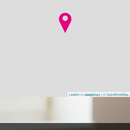
Leaflet
|
©
Maps
|
© OpenStreetMap
Jawg