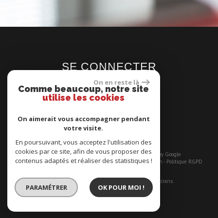
SE CONNECTER
On en reste là
Comme beaucoup, notre site
utilise les cookies
On aimerait vous accompagner pendant
Espace propriétaires
votre visite.
En poursuivant, vous acceptez l'utilisation des
cookies par ce site, afin de vous proposer des
© 2026 | Tous droits réservés | Traduction powered by Google
contenus adaptés et réaliser des statistiques !
Plan du site
-
Mentions légales
-
Nos honoraires
-
Liens
-
Admin
-
Politique RGPD
Site internet compatible multi-supports,
un seul site adaptable à tous les types d'écrans.
PARAMÉTRER
OK POUR MOI !