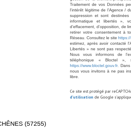
Traitement de vos Données per
l'intérêt légitime de l'Agence 
suppression et sont destinée
informatique et libertés », v
d’effacement, d’opposition, de l
retirer votre consentement à t
Réseau. Consultez le site
https://
estimez, après avoir contacté l
Libertés » ne sont pas respect
Nous vous informons de l’ex
téléphonique « Bloctel », 
https://www.bloctel.gouv.fr
. Dans
nous vous invitons à ne pas in
libre.
Ce site est protégé par reCAPTCH
d'utilisation
de Google s'applique
CHÊNES (57255)