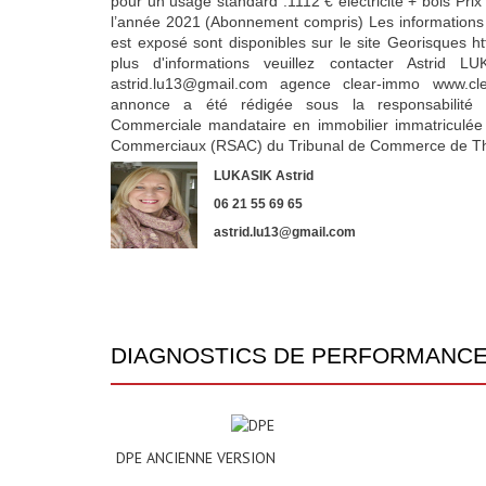
pour un usage standard :1112 € electricité + bois Pr
l’année 2021 (Abonnement compris) Les informations 
est exposé sont disponibles sur le site Georisques h
plus d'informations veuillez contacter Astri
astrid.lu13@gmail.com agence clear-immo www.cle
annonce a été rédigée sous la responsabilité 
Commerciale mandataire en immobilier immatriculée
Commerciaux (RSAC) du Tribunal de Commerce de Thi
LUKASIK Astrid
06 21 55 69 65
astrid.lu13@gmail.com
DIAGNOSTICS DE PERFORMANC
DPE ANCIENNE VERSION