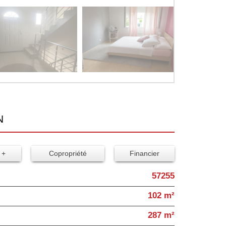
N
 +
Copropriété
Financier
57255
102 m²
287 m²