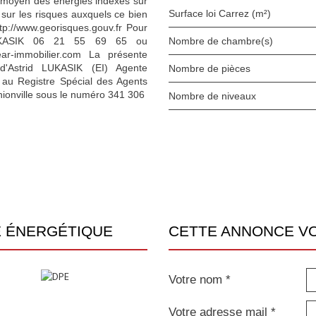
ix moyen des énergies indexés sur
Surface loi Carrez (m²)
sur les risques auxquels ce bien
ttp://www.georisques.gouv.fr Pour
d LUKASIK 06 21 55 69 65 ou
Nombre de chambre(s)
ar-immobilier.com La présente
d'Astrid LUKASIK (EI) Agente
Nombre de pièces
 au Registre Spécial des Agents
onville sous le numéro 341 306
Nombre de niveaux
E ÉNERGÉTIQUE
CETTE ANNONCE V
Votre nom *
Votre adresse mail *