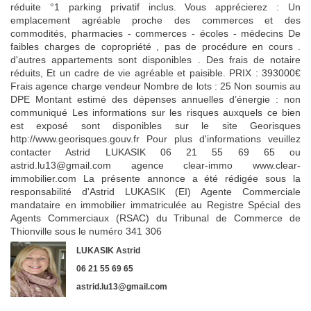
réduite °1 parking privatif inclus. Vous apprécierez : Un
emplacement agréable proche des commerces et des
commodités, pharmacies - commerces - écoles - médecins De
faibles charges de copropriété , pas de procédure en cours .
d'autres appartements sont disponibles . Des frais de notaire
réduits, Et un cadre de vie agréable et paisible. PRIX : 393000€
Frais agence charge vendeur Nombre de lots : 25 Non soumis au
DPE Montant estimé des dépenses annuelles d’énergie : non
communiqué Les informations sur les risques auxquels ce bien
est exposé sont disponibles sur le site Georisques
http://www.georisques.gouv.fr Pour plus d'informations veuillez
contacter Astrid LUKASIK 06 21 55 69 65 ou
astrid.lu13@gmail.com agence clear-immo www.clear-
immobilier.com La présente annonce a été rédigée sous la
responsabilité d'Astrid LUKASIK (EI) Agente Commerciale
mandataire en immobilier immatriculée au Registre Spécial des
Agents Commerciaux (RSAC) du Tribunal de Commerce de
Thionville sous le numéro 341 306
LUKASIK Astrid
06 21 55 69 65
astrid.lu13@gmail.com