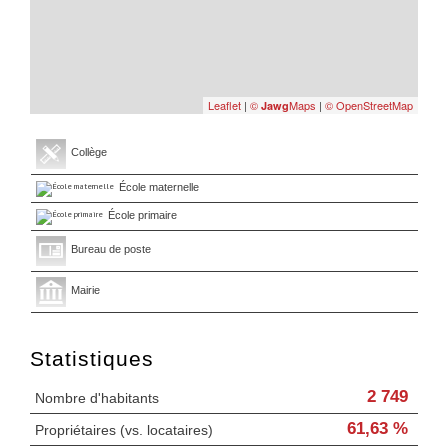
Leaflet
|
©
Maps
|
© OpenStreetMap
Jawg
Collège
École maternelle
École primaire
Bureau de poste
Mairie
Statistiques
2 749
Nombre d'habitants
61,63 %
Propriétaires (vs. locataires)