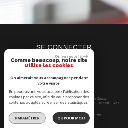
SE CONNECTER
On en reste là
Comme beaucoup, notre site
utilise les cookies
On aimerait vous accompagner pendant
Espace propriétaires
votre visite.
En poursuivant, vous acceptez l'utilisation des
cookies par ce site, afin de vous proposer des
© 2026 | Tous droits réservés | Traduction powered by Google
contenus adaptés et réaliser des statistiques !
Plan du site
-
Mentions légales
-
Nos honoraires
-
Liens
-
Admin
-
Politique RGPD
Site internet compatible multi-supports,
un seul site adaptable à tous les types d'écrans.
PARAMÉTRER
OK POUR MOI !