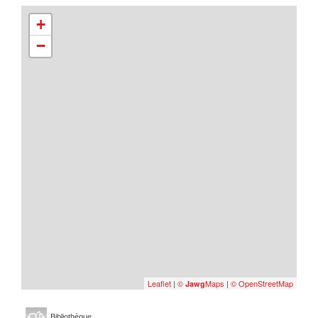
+
−
Leaflet
|
©
Maps
|
© OpenStreetMap
Jawg
Bibliothèque