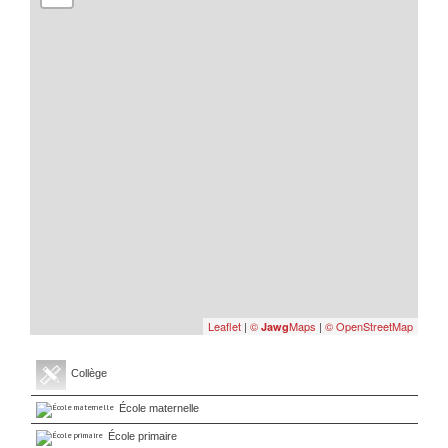
Leaflet
|
©
Maps
|
© OpenStreetMap
Jawg
Collège
École maternelle
École primaire