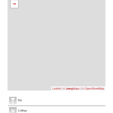
−
Leaflet
|
©
Maps
|
© OpenStreetMap
Jawg
Bar
Collège